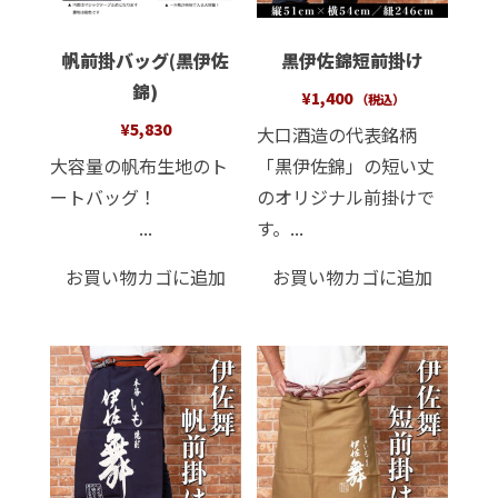
帆前掛バッグ(黒伊佐
黒伊佐錦短前掛け
錦)
¥
1,400
（税込）
¥
5,830
大口酒造の代表銘柄
大容量の帆布生地のト
「黒伊佐錦」の短い丈
ートバッグ！
のオリジナル前掛けで
...
す。...
お買い物カゴに追加
お買い物カゴに追加