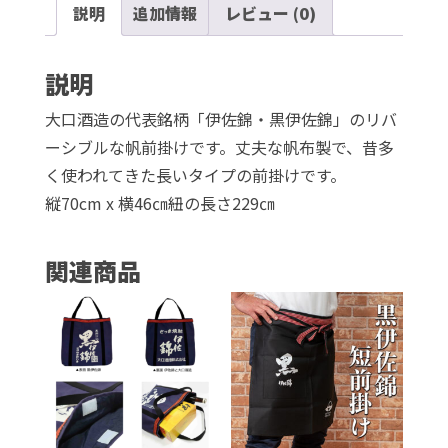
説明
追加情報
レビュー (0)
佐
錦』
の
説明
リ
大口酒造の代表銘柄「伊佐錦・黒伊佐錦」のリバ
バ
ーシブルな帆前掛けです。丈夫な帆布製で、昔多
ー
く使われてきた長いタイプの前掛けです。
シ
縦70cm x 横46㎝紐の長さ229㎝
ブ
ル
関連商品
な
帆
前
掛
け
個