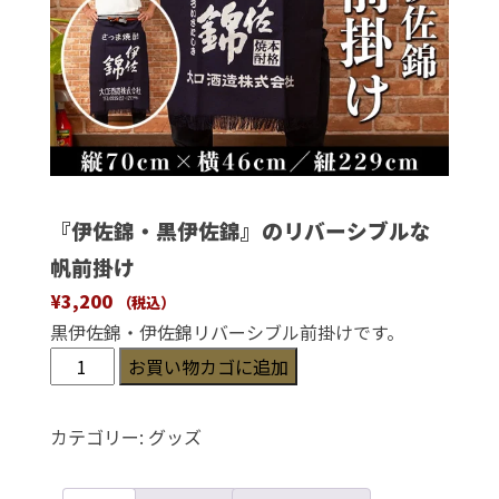
『伊佐錦・黒伊佐錦』のリバーシブルな
帆前掛け
¥
3,200
（税込）
黒伊佐錦・伊佐錦リバーシブル前掛けです。
『伊
お買い物カゴに追加
佐
錦・
カテゴリー:
グッズ
黒
伊