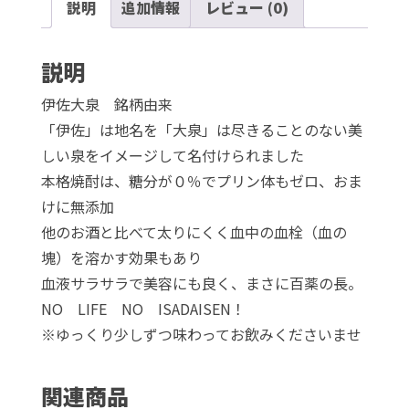
説明
追加情報
レビュー (0)
度
1,800ml
個
説明
伊佐大泉 銘柄由来
「伊佐」は地名を「大泉」は尽きることのない美
しい泉をイメージして名付けられました
本格焼酎は、糖分が０％でプリン体もゼロ、おま
けに無添加
他のお酒と比べて太りにくく血中の血栓（血の
塊）を溶かす効果もあり
血液サラサラで美容にも良く、まさに百薬の長。
NO LIFE NO ISADAISEN！
※ゆっくり少しずつ味わってお飲みくださいませ
関連商品