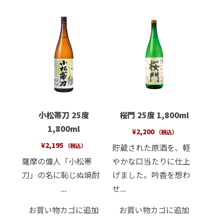
小松帯刀 25度
桜門 25度 1,800ml
1,800ml
¥
2,200
（税込）
¥
2,195
貯蔵された原酒を、軽
（税込）
薩摩の偉人「小松帯
やかな口当たりに仕上
刀」の名に恥じぬ焼酎
げました。吟香を想わ
...
せ...
お買い物カゴに追加
お買い物カゴに追加