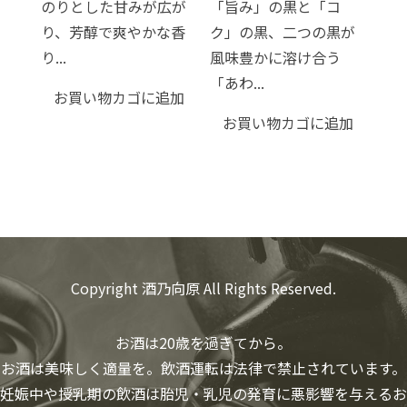
のりとした甘みが広が
「旨み」の黒と「コ
り、芳醇で爽やかな香
ク」の黒、二つの黒が
り...
風味豊かに溶け合う
「あわ...
お買い物カゴに追加
お買い物カゴに追加
Copyright 酒乃向原 All Rights Reserved.
お酒は20歳を過ぎてから。
お酒は美味しく適量を。飲酒運転は法律で禁止されています。
妊娠中や授乳期の飲酒は胎児・乳児の発育に悪影響を与えるお