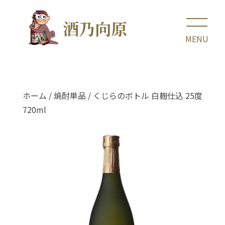
酒乃向原
ホーム
/
焼酎単品
/ くじらのボトル 白麹仕込 25度
720ml