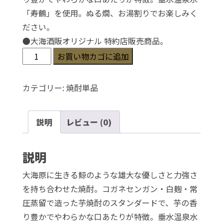
「寿鶴」を使用。ぬる燗、お湯割りでお楽しみく
ださい。
●
大海酒販オリジナル 特約店販売商品。
く
お買い物カゴに追加
じ
ら
カテゴリー:
焼酎単品
の
ボ
説明
レビュー (0)
ト
ル
白
説明
麹
大海原に生きる鯨のような雄大な優しさと力強さ
仕
を持ち合わせた焼酎。コガネセンガン・白麹・常
込
圧蒸留で造った芋焼酎のスタンダードで、芋の香
25
り豊かでやわらかな口あたりが特徴。垂水温泉水
度