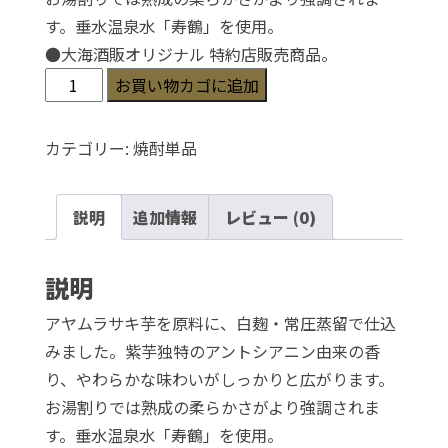
す。垂水温泉水「寿鶴」を使用。
●
大海酒販オリジナル 特約店販売商品。
く
お買い物カゴに追加
じ
ら
カテゴリー:
焼酎単品
の
ボ
説明
追加情報
レビュー (0)
ト
ル
綾
説明
紫
アヤムラサキ芋を原料に、白麹・常圧蒸留で仕込
白
みました。紫芋独特のアントシアニン由来の香
麹
り、やわらかな味わいがしっかりと広がります。
25
お湯割りでは熟成の柔らかさがより強調されま
度
す。垂水温泉水「寿鶴」を使用。
1,800ml