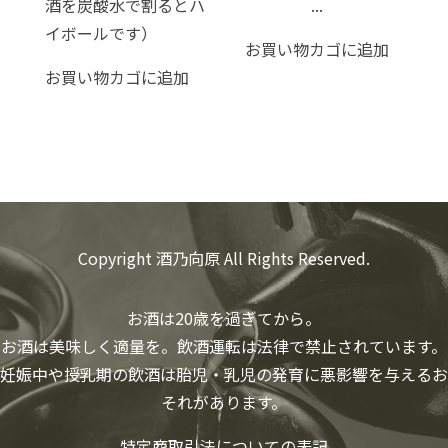
酒を炭酸水で割るとハ
...
イボールです）
お買い物カゴに追加
お買い物カゴに追加
Copyright 酒乃向原 All Rights Reserved.
お酒は20歳を過ぎてから。
お酒は美味しく適量を。飲酒運転は法律で禁止されています。
妊娠中や授乳期の飲酒は胎児・乳児の発育に悪影響を与えるお
それがあります。
特定商取引法についての表記