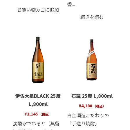
香...
お買い物カゴに追加
続きを読む
伊佐大泉BLACK 25度
石蔵 25度 1,800ml
1,800ml
¥
4,180
（税込）
¥
2,145
白金酒造こだわりの
（税込）
炭酸水でわると（蒸留
「手造り焼酎」