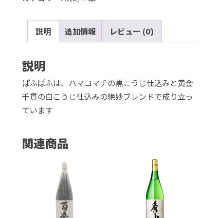
ふ
25
説明
追加情報
レビュー (0)
度
1,800ml
個
説明
ぱふぱふは、ハマコマチの黒こうじ仕込みと黄金
千貫の白こうじ仕込みの絶妙ブレンドで成り立っ
ています
関連商品