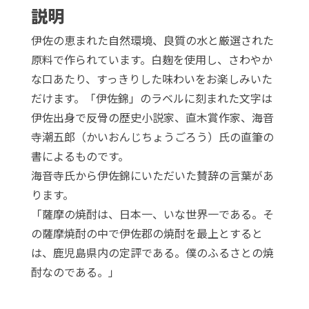
個
説明
伊佐の恵まれた自然環境、良質の水と厳選された
原料で作られています。白麹を使用し、さわやか
な口あたり、すっきりした味わいをお楽しみいた
だけます。「伊佐錦」のラベルに刻まれた文字は
伊佐出身で反骨の歴史小説家、直木賞作家、海音
寺潮五郎（かいおんじちょうごろう）氏の直筆の
書によるものです。
海音寺氏から伊佐錦にいただいた賛辞の言葉があ
ります。
「薩摩の焼酎は、日本一、いな世界一である。そ
の薩摩焼酎の中で伊佐郡の焼酎を最上とすると
は、鹿児島県内の定評である。僕のふるさとの焼
酎なのである。」