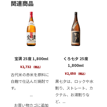
関連商品
宝満 25度 1,800ml
くろ七夕 25度
1,800ml
¥
2,732
（税込）
¥
2,050
古代米の赤米を原料に
（税込）
白麹で仕込んだ焼酎で
黒七夕は、ロックや水
す。
割り、ストレート、カ
...
クテル、お湯割りな
ど、...
お買い物カゴに追加