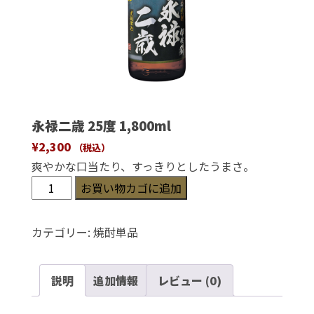
永禄二歳 25度 1,800ml
¥
2,300
（税込）
爽やかな口当たり、すっきりとしたうまさ。
永
お買い物カゴに追加
禄
二
カテゴリー:
焼酎単品
歳
25
説明
追加情報
レビュー (0)
度
1,800ml