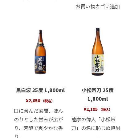
お買い物カゴに追加
黒白波 25度 1,800ml
小松帯刀 25度
1,800ml
¥
2,050
（税込）
¥
2,195
口に含んだ瞬間、ほん
（税込）
のりとした甘みが広が
薩摩の偉人「小松帯
り、芳醇で爽やかな香
刀」の名に恥じぬ焼酎
り...
...