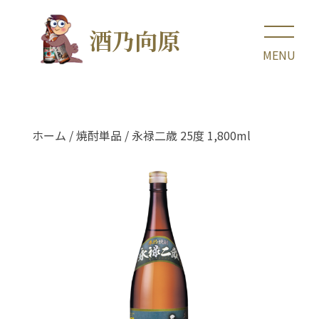
酒乃向原
ホーム
/
焼酎単品
/ 永禄二歳 25度 1,800ml