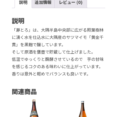
説明
追加情報
レビュー (0)
と
ろ）
25
説明
度
「瀞とろ」は、大隅半島中央部に広がる照葉樹林
1,800ml
に湧く水を仕込水に大隅産のサツマイモ「黄金千
個
貫」を黒麹で醸しています。
そして原酒を甕壺で貯蔵して仕上げました。
低温でゆっくりと醗酵させているので 芋の甘味
を感じるコクのある味わいに仕上がっています。
香りは意外と軽めでバランスも良いです。
関連商品