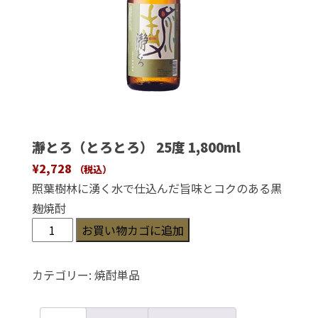
瀞とろ（とろとろ） 25度 1,800ml
¥
2,728
（税込）
照葉樹林に湧く水で仕込んだ旨味とコクのある黒
麹焼酎
瀞
お買い物カゴに追加
と
ろ
カテゴリー:
焼酎単品
（と
ろ